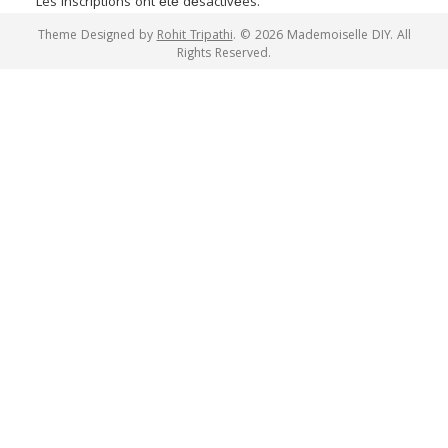
Les inscriptions ont été désactivées.
Theme Designed by
Rohit Tripathi
.
© 2026 Mademoiselle DIY. All
Rights Reserved.