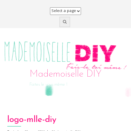
Skip
to
content
Mademoiselle DIY
Faites le vous-même !
logo-mlle-diy